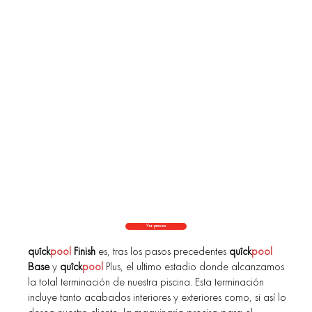
Ver precios
quîck
pool
Finish
es, tras los pasos precedentes
quîck
pool
Base
y
quîck
pool
Plus, el ultimo estadio donde alcanzamos
la total terminación de nuestra piscina. Esta terminación
incluye tanto acabados interiores y exteriores como, si así lo