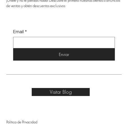
¡Únete y no te pierdas nada! Descubre el primero nuestras ofertas o anuncios
de ventas y obtén descuentos exclusivos
Email
*
Enviar
Visitar Blog
Política de Privacidad