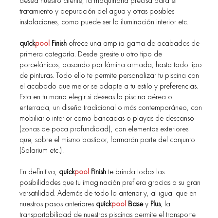
desea nuestro cliente, la maquinaria precisa para el
tratamiento y depuración del agua y otras posibles
instalaciones, como puede ser la iluminación interior etc.
quîck
pool
Finish
ofrece una amplia gama de acabados de
primera categoría. Desde gresite u otro tipo de
porcelánicos, pasando por lámina armada, hasta todo tipo
de pinturas. Todo ello te permite personalizar tu piscina con
el acabado que mejor se adapte a tu estilo y preferencias.
Esta en tu mano elegir si deseas la piscina aérea o
enterrada, un diseño tradicional o más contemporáneo, con
mobiliario interior como bancadas o playas de descanso
(zonas de poca profundidad), con elementos exteriores
que, sobre el mismo bastidor, formarán parte del conjunto
(Solarium etc.).
En definitiva,
quîck
pool
Finish
te brinda todas las
posibilidades que tu imaginación prefiera gracias a su gran
versatilidad. Además de todo lo anterior y, al igual que en
nuestros pasos anteriores
quîck
pool
Base
y
Plus
, la
transportabilidad de nuestras piscinas permite el transporte