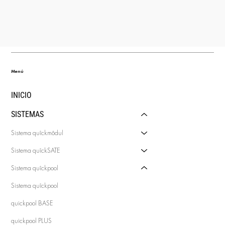
Menú
INICIO
SISTEMAS
Sistema quîckmôdul
Sistema quîckSATE
Sistema quîckpool
Sistema quîckpool
quickpool BASE
quickpool PLUS