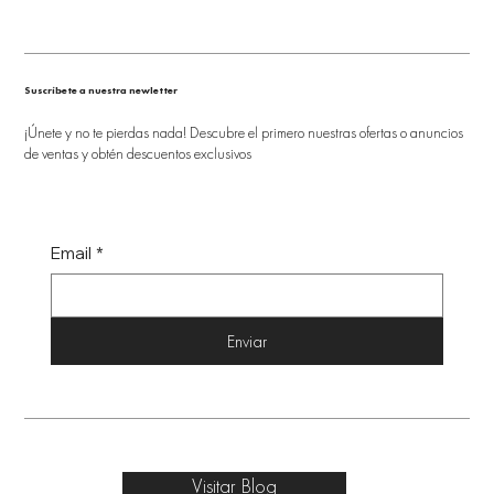
Suscríbete a nuestra newletter
¡Únete y no te pierdas nada! Descubre el primero nuestras ofertas o anuncios
de ventas y obtén descuentos exclusivos
Email
*
Enviar
Visitar Blog