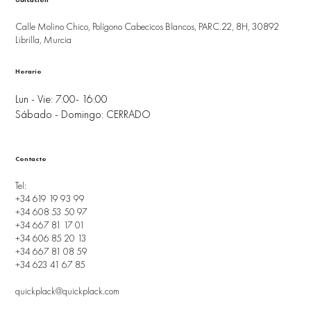
Ubicación
Calle Molino Chico, Polígono Cabecicos Blancos, PARC.22, 8H, 30892
Librilla, Murcia
Horario
Lun - Vie: 7:00- 16:00
Sábado - Domingo: CERRADO
Contacto
Tel:
+34 619 19 93 99
+34 608 53 50 97
+34 667 81 17 01
+34 606 85 20 13
+34 667 81 08 59
+34 623 41 67 85
quickplack@quickplack.com