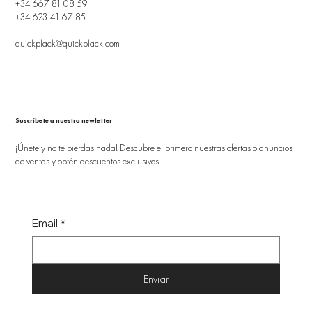
+34 667 81 08 59
+34 623 41 67 85
quickplack@quickplack.com
Suscríbete a nuestra newletter
¡Únete y no te pierdas nada! Descubre el primero nuestras ofertas o anuncios
de ventas y obtén descuentos exclusivos
Email
*
Enviar