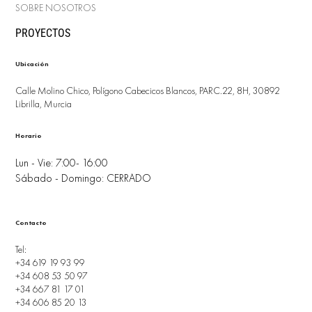
SOBRE NOSOTROS
PROYECTOS
Ubicación
Calle Molino Chico, Polígono Cabecicos Blancos, PARC.22, 8H, 30892
Librilla, Murcia
Horario
Lun - Vie: 7:00- 16:00
Sábado - Domingo: CERRADO
Contacto
Tel:
+34 619 19 93 99
+34 608 53 50 97
+34 667 81 17 01
+34 606 85 20 13