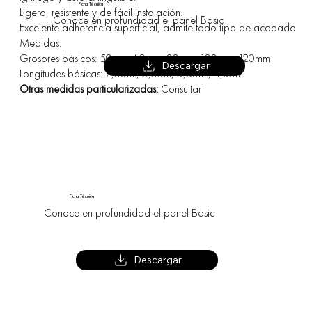
Ficha Técnica
Ligero, resistente y de fácil instalación.
Conoce en profundidad el panel Basic
Excelente adherencia superficial, admite todo tipo de acabado
Medidas:
Grosores básicos: 50mm, 60mm, 80mm, 100mm, 120mm
Descargar
Longitudes básicas: 2,00m., 3,00m, 3,50m., 4,00m.
Otras medidas particularizadas:
Consultar
Ficha Técnica
Conoce en profundidad el panel Basic
Descargar