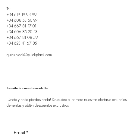
Tel:
+34 619 19 93 99
+34 608 53 50 97
+34 667 81 17 01
+34 606 85 20 13
+34 667 81 08 59
+34 623 41 67 85
quickplack@quickplack.com
Suscríbete a nuestra newletter
¡Únete y no te pierdas nada! Descubre el primero nuestras ofertas o anuncios
de ventas y obtén descuentos exclusivos
Email
*