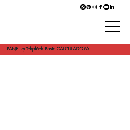
PANEL quîckplâck Basic CALCULADORA