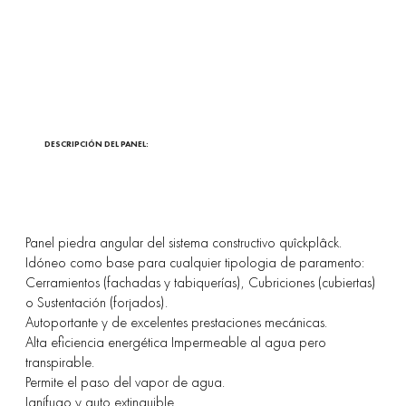
DESCRIPCIÓN DEL PANEL:
Panel piedra angular del sistema constructivo quîckplâck.
Idóneo como base para cualquier tipologia de paramento:
Cerramientos (fachadas y tabiquerías), Cubriciones (cubiertas)
o Sustentación (forjados).
Autoportante y de excelentes prestaciones mecánicas.
Alta eficiencia energética Impermeable al agua pero
transpirable.
Permite el paso del vapor de agua.
Ignífugo y auto extinguible.