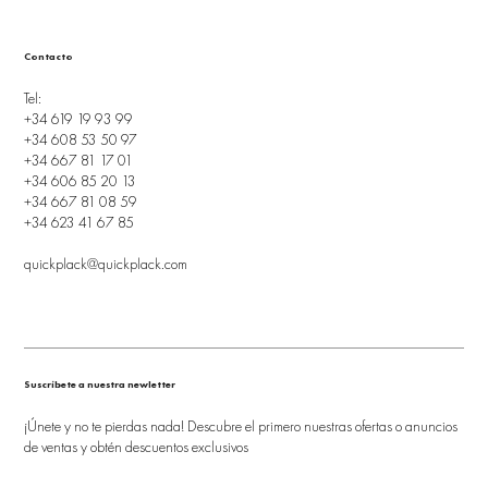
Contacto
Tel:
+34 619 19 93 99
+34 608 53 50 97
+34 667 81 17 01
+34 606 85 20 13
+34 667 81 08 59
+34 623 41 67 85
quickplack@quickplack.com
Suscríbete a nuestra newletter
¡Únete y no te pierdas nada! Descubre el primero nuestras ofertas o anuncios
de ventas y obtén descuentos exclusivos