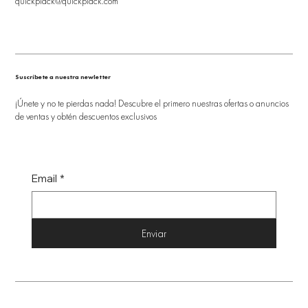
quickplack@quickplack.com
Suscríbete a nuestra newletter
¡Únete y no te pierdas nada! Descubre el primero nuestras ofertas o anuncios
de ventas y obtén descuentos exclusivos
Email
*
Enviar