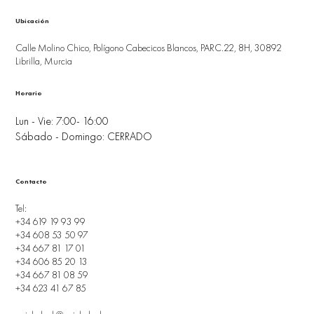
Ubicación
Calle Molino Chico, Polígono Cabecicos Blancos, PARC.22, 8H, 30892
Librilla, Murcia
Horario
Lun - Vie: 7:00- 16:00
Sábado - Domingo: CERRADO
Contacto
Tel:
+34 619 19 93 99
+34 608 53 50 97
+34 667 81 17 01
+34 606 85 20 13
+34 667 81 08 59
+34 623 41 67 85