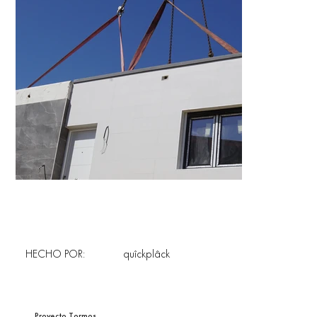
HECHO POR:
quîckplâck
Proyecto Tormos