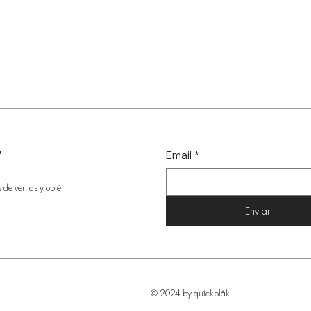
r
Email
*
s de ventas y obtén
Enviar
© 2024 by quîckplâk