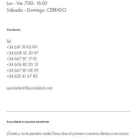
Lun - Vie: 7:00- 16:00
Sábado - Domingo: CERRADO
Contacto
Tel:
+34 619 19 93 99
+34 608 53 50 97
+34 667 81 17 01
+34 606 85 20 13
+34 667 81 08 59
+34 623 41 67 85
quickplack@quickplack.com
Suscríbete a nuestra newletter
¡Únete y no te pierdas nada! Descubre el primero nuestras ofertas o anuncios