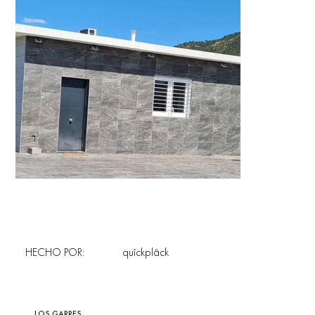
HECHO POR:
quîckplâck
LOS GARRES