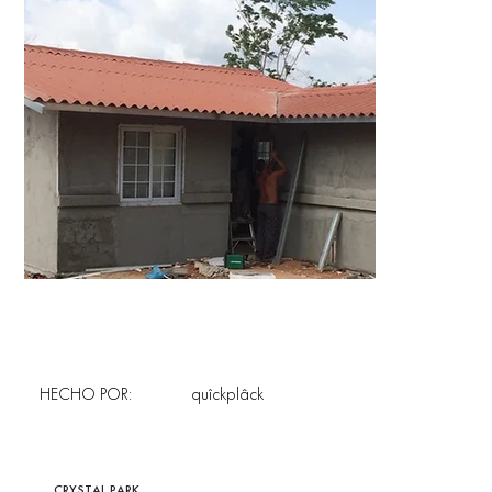
HECHO POR:
quîckplâck
CRYSTAL PARK