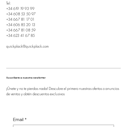
Tel:
+34 619 19 93 99
+34 608 53 50 97
+34 667 81 17 01
+34 606 85 20 13
+34 667 81 08 59
+34 623 41 67 85
quickplack@quickplack.com
Suscríbete a nuestra newletter
¡Únete y no te pierdas nada! Descubre el primero nuestras ofertas o anuncios
de ventas y obtén descuentos exclusivos
Email
*