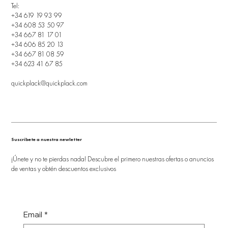
Tel:
+34 619 19 93 99
+34 608 53 50 97
+34 667 81 17 01
+34 606 85 20 13
+34 667 81 08 59
+34 623 41 67 85
quickplack@quickplack.com
Suscríbete a nuestra newletter
¡Únete y no te pierdas nada! Descubre el primero nuestras ofertas o anuncios
de ventas y obtén descuentos exclusivos
Email
*