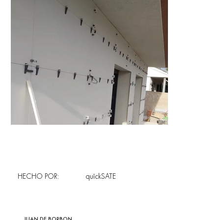
HECHO POR:
quîckSATE
JUAN DE BORBON