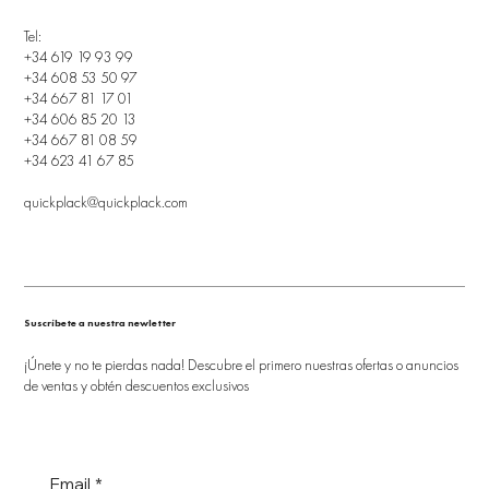
Tel:
+34 619 19 93 99
+34 608 53 50 97
+34 667 81 17 01
+34 606 85 20 13
+34 667 81 08 59
+34 623 41 67 85
quickplack@quickplack.com
Suscríbete a nuestra newletter
¡Únete y no te pierdas nada! Descubre el primero nuestras ofertas o anuncios
de ventas y obtén descuentos exclusivos
Email
*