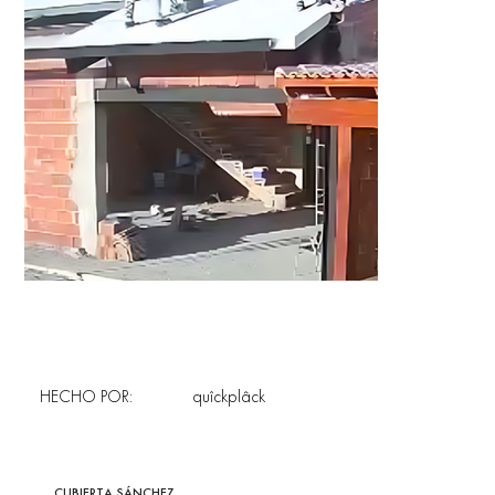
HECHO POR:
quîckplâck
CUBIERTA SÁNCHEZ