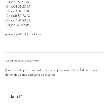
+34 619 19 93 99
+34 608 53 50 97
+34 667 81 17 01
+34 606 85 20 13
+34 667 81 08 59
+34 623 41 67 85
quickplack@quickplack.com
Suscríbete a nuestra newletter
¡Únete y no te pierdas nada! Descubre el primero nuestras ofertas o anuncios
de ventas y obtén descuentos exclusivos
Email
*