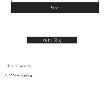
Enviar
Visitar Blog
Política de Privacidad
© 2024 by quîckplâk