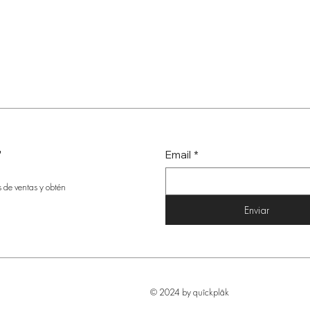
r
Email
*
s de ventas y obtén
Enviar
© 2024 by quîckplâk