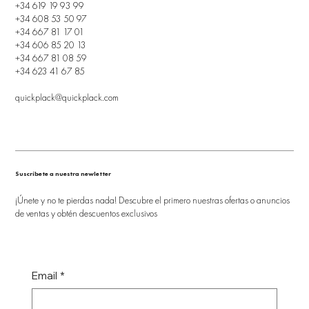
+34 619 19 93 99
+34 608 53 50 97
+34 667 81 17 01
+34 606 85 20 13
+34 667 81 08 59
+34 623 41 67 85
quickplack@quickplack.com
Suscríbete a nuestra newletter
¡Únete y no te pierdas nada! Descubre el primero nuestras ofertas o anuncios
de ventas y obtén descuentos exclusivos
Email
*