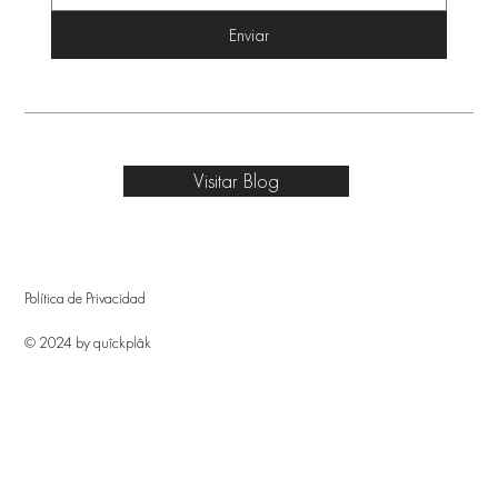
Enviar
Visitar Blog
Política de Privacidad
© 2024 by quîckplâk