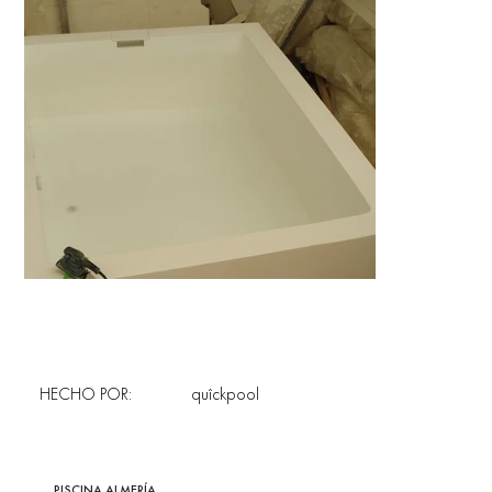
HECHO POR:
quîckpool
PISCINA ALMERÍA