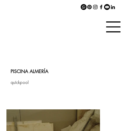
PISCINA ALMERÍA
quîckpool