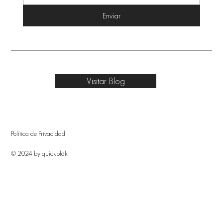
Enviar
Visitar Blog
Política de Privacidad
© 2024 by quîckplâk