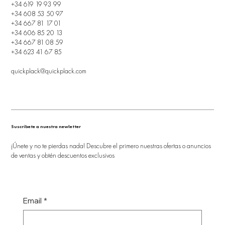
+34 619 19 93 99
+34 608 53 50 97
+34 667 81 17 01
+34 606 85 20 13
+34 667 81 08 59
+34 623 41 67 85
quickplack@quickplack.com
Suscríbete a nuestra newletter
¡Únete y no te pierdas nada! Descubre el primero nuestras ofertas o anuncios
de ventas y obtén descuentos exclusivos
Email
*