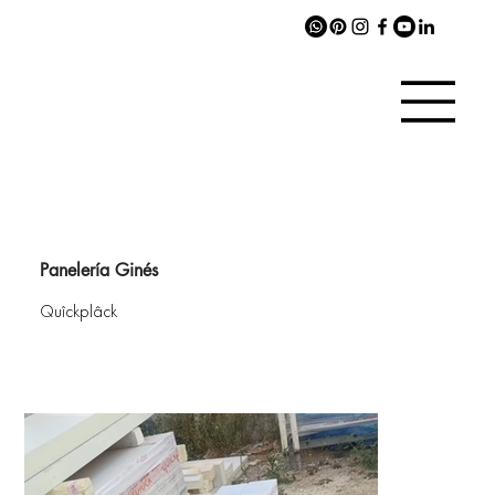
Panelería Ginés
Quîckplâck