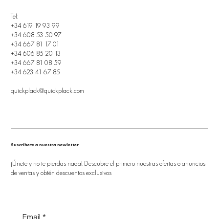
Tel:
+34 619 19 93 99
+34 608 53 50 97
+34 667 81 17 01
+34 606 85 20 13
+34 667 81 08 59
+34 623 41 67 85
quickplack@quickplack.com
Suscríbete a nuestra newletter
¡Únete y no te pierdas nada! Descubre el primero nuestras ofertas o anuncios
de ventas y obtén descuentos exclusivos
Email
*