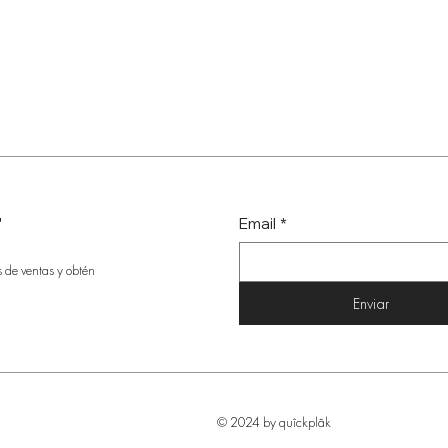
r
Email
*
s de ventas y obtén
Enviar
© 2024 by quîckplâk