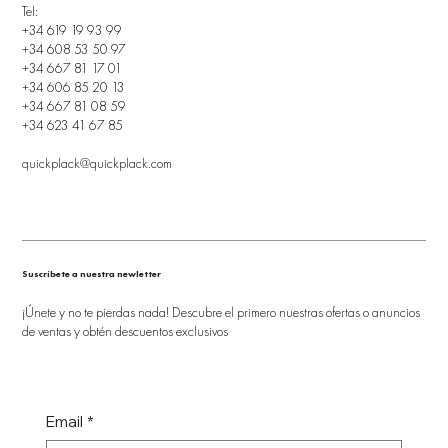
Tel:
+34 619 19 93 99
+34 608 53 50 97
+34 667 81 17 01
+34 606 85 20 13
+34 667 81 08 59
+34 623 41 67 85
quickplack@quickplack.com
Suscríbete a nuestra newletter
¡Únete y no te pierdas nada! Descubre el primero nuestras ofertas o anuncios
de ventas y obtén descuentos exclusivos
Email
*