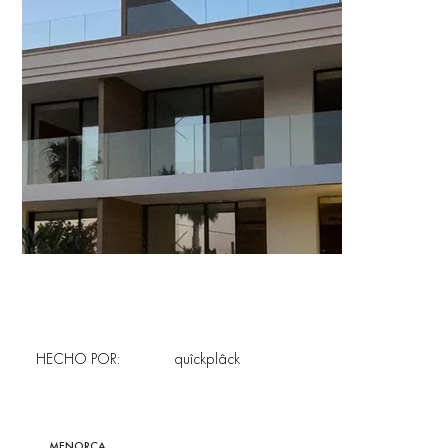
HECHO POR:
quîckplâck
MENORCA