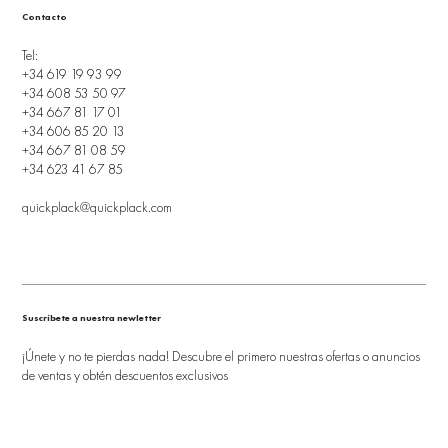
Contacto
Tel:
+34 619 19 93 99
+34 608 53 50 97
+34 667 81 17 01
+34 606 85 20 13
+34 667 81 08 59
+34 623 41 67 85
quickplack@quickplack.com
Suscríbete a nuestra newletter
¡Únete y no te pierdas nada! Descubre el primero nuestras ofertas o anuncios
de ventas y obtén descuentos exclusivos