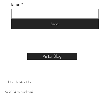
Email
*
Enviar
Visitar Blog
Política de Privacidad
© 2024 by quîckplâk