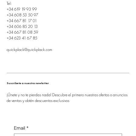
Tel:
+34 619 19 93 99
+34 608 53 50 97
+34 667 81 17 01
+34 606 85 20 13
+34 667 81 08 59
+34 623 41 67 85
quickplack@quickplack.com
Suscríbete a nuestra newletter
¡Únete y no te pierdas nada! Descubre el primero nuestras ofertas o anuncios
de ventas y obtén descuentos exclusivos
Email
*