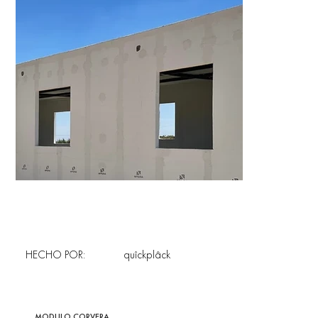
HECHO POR:
quîckplâck
MODULO CORVERA