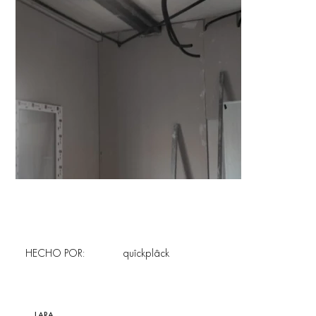
HECHO POR:
quîckplâck
LARA