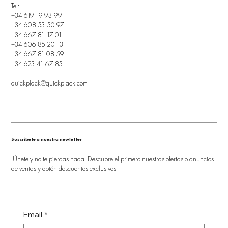
Tel:
+34 619 19 93 99
+34 608 53 50 97
+34 667 81 17 01
+34 606 85 20 13
+34 667 81 08 59
+34 623 41 67 85
quickplack@quickplack.com
Suscríbete a nuestra newletter
¡Únete y no te pierdas nada! Descubre el primero nuestras ofertas o anuncios
de ventas y obtén descuentos exclusivos
Email
*