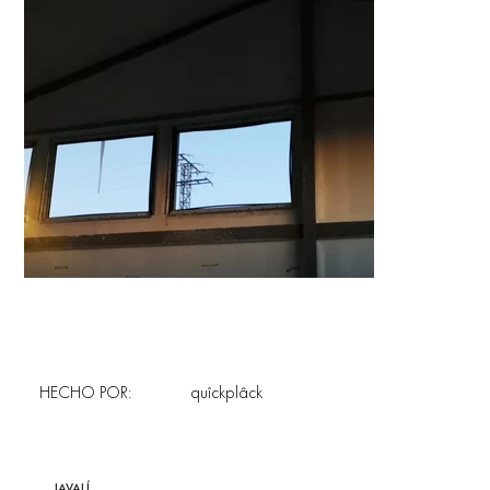
HECHO POR:
quîckplâck
JAVALÍ