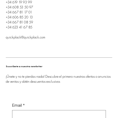
+34 619 19 93 99
+34 608 53 50 97
+34 667 81 17 01
+34 606 85 20 13
+34 667 81 08 59
+34 623 41 67 85
quickplack@quickplack.com
Suscríbete a nuestra newletter
¡Únete y no te pierdas nada! Descubre el primero nuestras ofertas o anuncios
de ventas y obtén descuentos exclusivos
Email
*