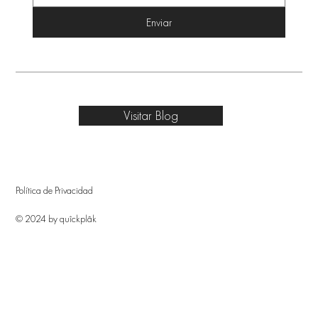
Enviar
Visitar Blog
Política de Privacidad
© 2024 by quîckplâk