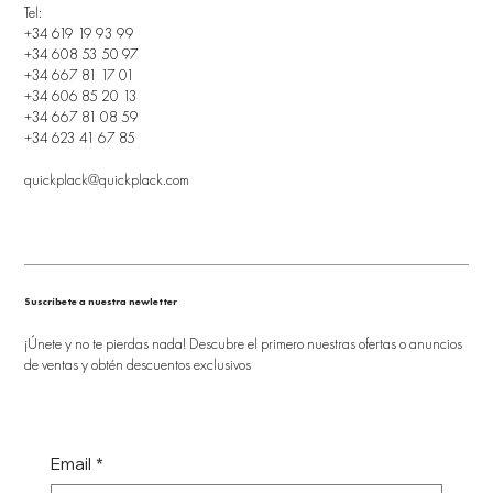
Tel:
+34 619 19 93 99
+34 608 53 50 97
+34 667 81 17 01
+34 606 85 20 13
+34 667 81 08 59
+34 623 41 67 85
quickplack@quickplack.com
Suscríbete a nuestra newletter
¡Únete y no te pierdas nada! Descubre el primero nuestras ofertas o anuncios
de ventas y obtén descuentos exclusivos
Email
*