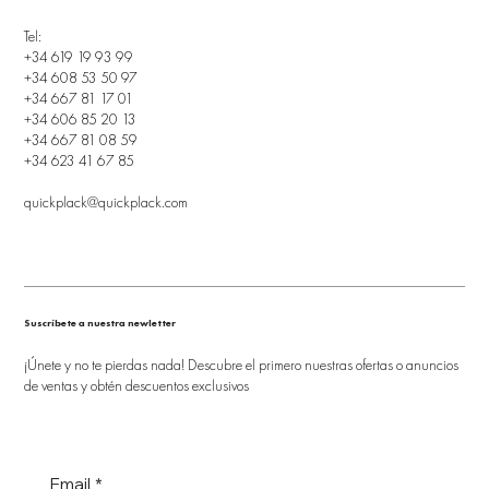
Tel:
+34 619 19 93 99
+34 608 53 50 97
+34 667 81 17 01
+34 606 85 20 13
+34 667 81 08 59
+34 623 41 67 85
quickplack@quickplack.com
Suscríbete a nuestra newletter
¡Únete y no te pierdas nada! Descubre el primero nuestras ofertas o anuncios
de ventas y obtén descuentos exclusivos
Email
*