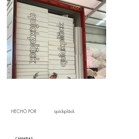
HECHO POR:
quîckplâck
CANARIAS