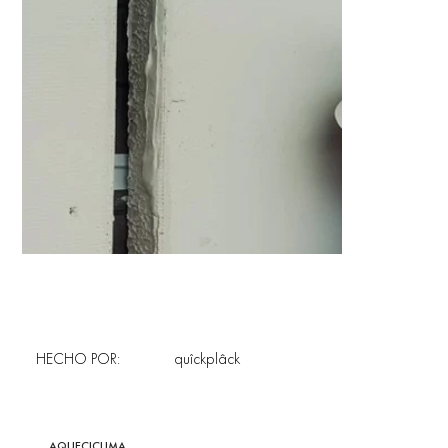
HECHO POR:
quîckplâck
AQUECICLIMA