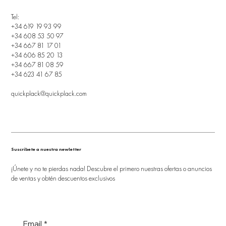
Tel:
+34 619 19 93 99
+34 608 53 50 97
+34 667 81 17 01
+34 606 85 20 13
+34 667 81 08 59
+34 623 41 67 85
quickplack@quickplack.com
Suscríbete a nuestra newletter
¡Únete y no te pierdas nada! Descubre el primero nuestras ofertas o anuncios
de ventas y obtén descuentos exclusivos
Email
*