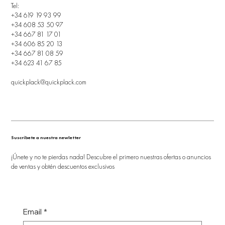
Tel:
+34 619 19 93 99
+34 608 53 50 97
+34 667 81 17 01
+34 606 85 20 13
+34 667 81 08 59
+34 623 41 67 85
quickplack@quickplack.com
Suscríbete a nuestra newletter
¡Únete y no te pierdas nada! Descubre el primero nuestras ofertas o anuncios
de ventas y obtén descuentos exclusivos
Email
*