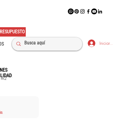
RESUPUESTO
Iniciar sesión
OS
:
NES
:
ILIDAD
 m2
ás