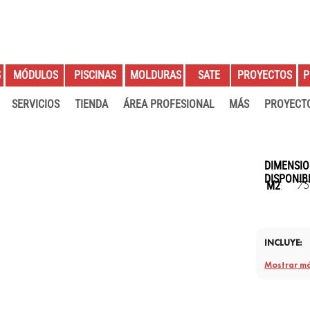
S
PROYECTOS
P
MÓDULOS
PISCINAS
MOLDURAS
SATE
SERVICIOS
TIENDA
ÁREA PROFESIONAL
MÁS
PROYECT
DIMENSIO
DISPONIB
75
:
M2
INCLUYE:
Mostrar m