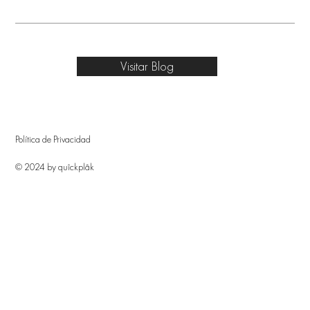
Visitar Blog
Política de Privacidad
© 2024 by quîckplâk