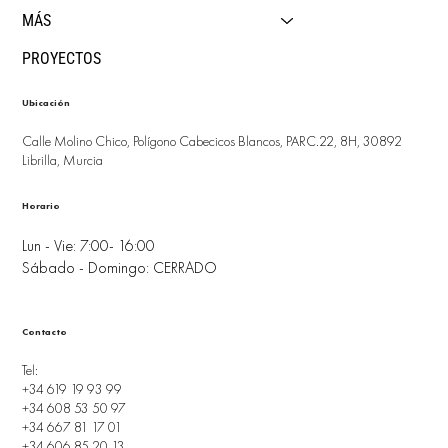
MÁS
PROYECTOS
Ubicación
Calle Molino Chico, Polígono Cabecicos Blancos, PARC.22, 8H, 30892
Librilla, Murcia
Horario
Lun - Vie: 7:00- 16:00
Sábado - Domingo: CERRADO
Contacto
Tel:
+34 619 19 93 99
+34 608 53 50 97
+34 667 81 17 01
+34 606 85 20 13