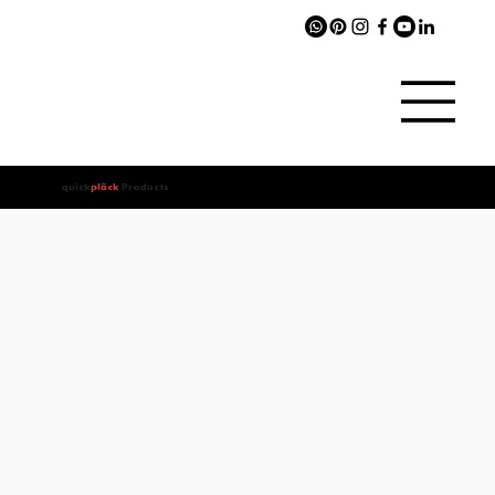
quîck
plâck
Products