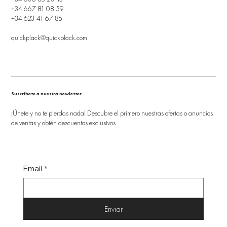
+34 667 81 08 59
+34 623 41 67 85
quickplack@quickplack.com
Suscríbete a nuestra newletter
¡Únete y no te pierdas nada! Descubre el primero nuestras ofertas o anuncios
de ventas y obtén descuentos exclusivos
Email
*
Enviar