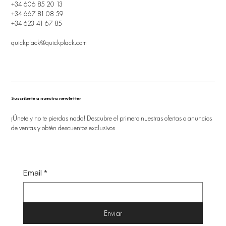
+34 606 85 20 13
+34 667 81 08 59
+34 623 41 67 85
quickplack@quickplack.com
Suscríbete a nuestra newletter
¡Únete y no te pierdas nada! Descubre el primero nuestras ofertas o anuncios
de ventas y obtén descuentos exclusivos
Email
*
Enviar