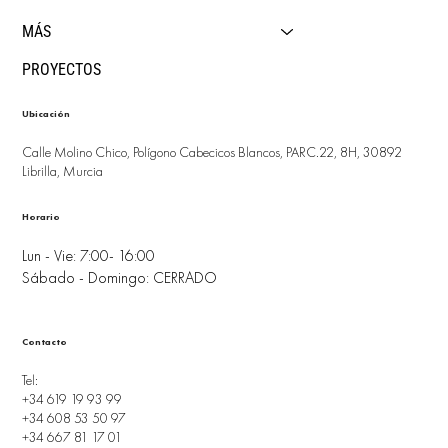
MÁS
PROYECTOS
Ubicación
Calle Molino Chico, Polígono Cabecicos Blancos, PARC.22, 8H, 30892
Librilla, Murcia
Horario
Lun - Vie: 7:00- 16:00
Sábado - Domingo: CERRADO
Contacto
Tel:
+34 619 19 93 99
+34 608 53 50 97
+34 667 81 17 01