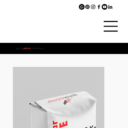
quîck
plâck
Products