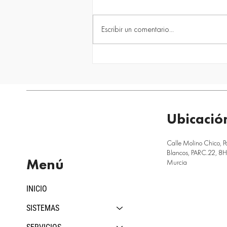
Escribir un comentario...
quîckpool vs piscina de obra
tradicional: ¿qué sistema tiene
más sentido en 2026?
Ubicació
Calle Molino Chico, P
Blancos, PARC.22, 8H,
Menú
Murcia
INICIO
SISTEMAS