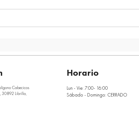
quîckModul vs otros sistemas
La e
modulares: ¿qué diferencia
que 
realmente a una construcción
de ai
industrializada de nueva
edif
generación?
n
Horario
Lun - Vie: 7:00- 16:00
olígono Cabecicos
 30892 Librilla,
Sábado - Domingo: CERRADO