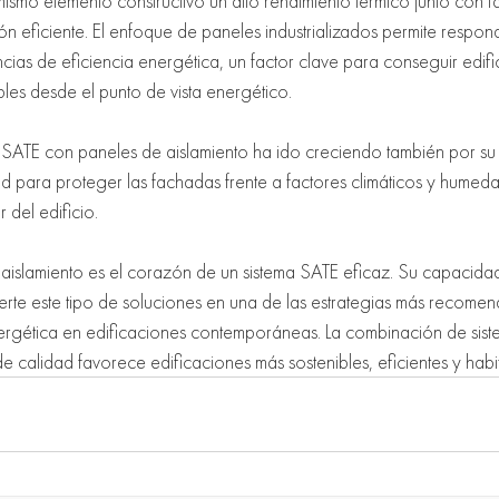
mismo elemento constructivo un alto rendimiento térmico junto con fa
ión eficiente. El enfoque de paneles industrializados permite respo
as de eficiencia energética, un factor clave para conseguir edifi
les desde el punto de vista energético.
SATE con paneles de aislamiento ha ido creciendo también por su v
 para proteger las fachadas frente a factores climáticos y humeda
r del edificio.
de aislamiento es el corazón de un sistema SATE eficaz. Su capacidad
ierte este tipo de soluciones en una de las estrategias más recome
nergética en edificaciones contemporáneas. La combinación de sist
 calidad favorece edificaciones más sostenibles, eficientes y habi