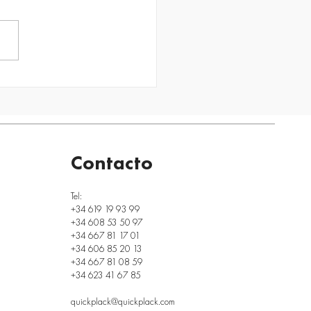
nergía más barata es la
no se consume: sistemas
slamiento térmico en los
icios modernos
Contacto
Tel:
+34 619 19 93 99
+34 608 53 50 97
+34 667 81 17 01
+34 606 85 20 13
+34 667 81 08 59
+34 623 41 67 85
quickplack@quickplack.com