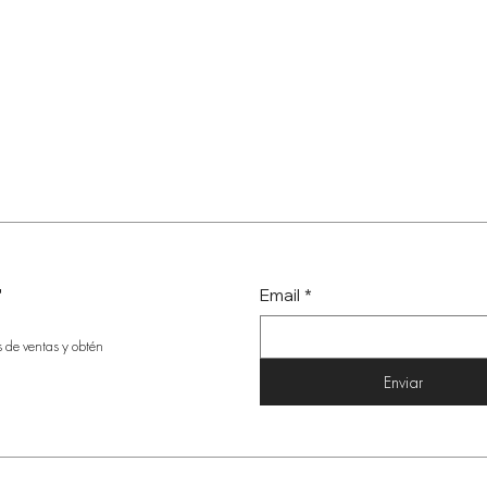
r
Email
*
s de ventas y obtén
Enviar