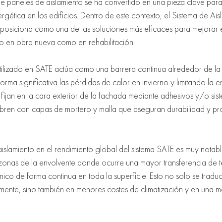
 de paneles de aislamiento se ha convertido en una pieza clave par
rgética en los edificios. Dentro de este contexto, el Sistema de Ais
e posiciona como una de las soluciones más eficaces para mejorar e
to en obra nueva como en rehabilitación.
utilizado en SATE actúa como una barrera continua alrededor de la
orma significativa las pérdidas de calor en invierno y limitando la 
 fijan en la cara exterior de la fachada mediante adhesivos y/o si
ubren con capas de mortero y malla que aseguran durabilidad y pro
islamiento en el rendimiento global del sistema SATE es muy notable
zonas de la envolvente donde ocurre una mayor transferencia de 
mico de forma continua en toda la superficie. Esto no solo se traduc
mente, sino también en menores costes de climatización y en una me