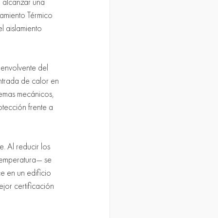
a alcanzar una 
lamiento Térmico 
l aislamiento 
 envolvente del 
entrada de calor en 
stemas mecánicos, 
tección frente a 
. Al reducir los 
temperatura— se 
e en un edificio 
jor certificación 