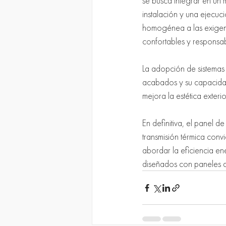
se busca integrar en un 
instalación y una ejecuc
homogénea a las exigenci
confortables y responsab
La adopción de sistemas 
acabados y su capacidad
mejora la estética exterio
En definitiva, el panel 
transmisión térmica conv
abordar la eficiencia e
diseñados con paneles de