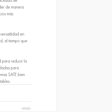
cilidad de 
nder de manera 
cios más 
ersatilidad en 
d, al tiempo que 
 para reducir la 
ndadas para 
emas SATE bien 
tables.