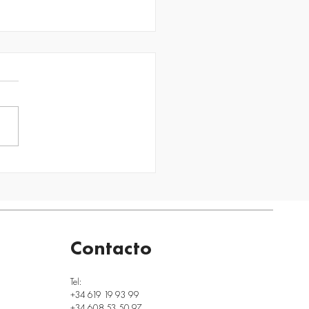
nergía más barata es la
no se consume: sistemas
slamiento térmico en los
icios modernos
Contacto
Tel:
+34 619 19 93 99
+34 608 53 50 97