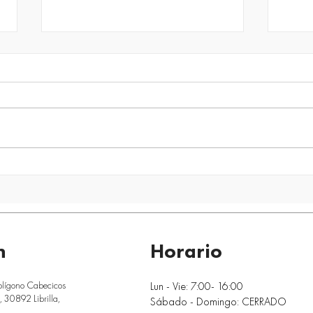
quîckModul vs otros sistemas
La e
modulares: ¿qué diferencia
que 
realmente a una construcción
de ai
industrializada de nueva
edif
generación?
n
Horario
Lun - Vie: 7:00- 16:00
olígono Cabecicos
 30892 Librilla,
Sábado - Domingo: CERRADO