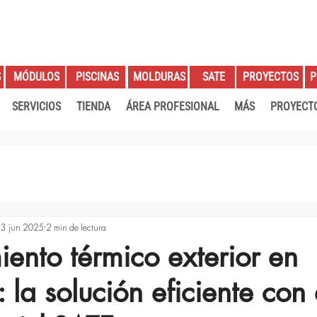
S
PROYECTOS
P
MÓDULOS
PISCINAS
MOLDURAS
SATE
SERVICIOS
TIENDA
ÁREA PROFESIONAL
MÁS
PROYECT
3 jun 2025
2 min de lectura
iento térmico exterior en
 la solución eficiente con 