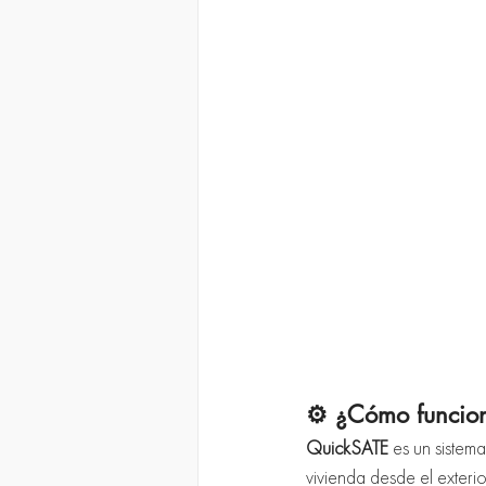
⚙️ ¿Cómo funcion
QuickSATE
 es un sistem
vivienda desde el exteri