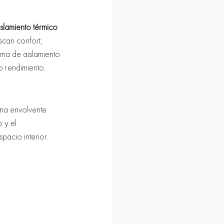
islamiento térmico 
scan confort, 
ema de aislamiento 
o rendimiento.
una envolvente 
 y el 
pacio interior.