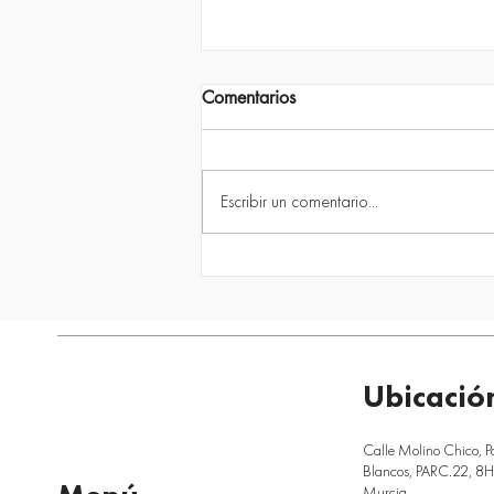
Comentarios
Escribir un comentario...
quîckpool vs piscina de obra
tradicional: ¿qué sistema tiene
más sentido en 2026?
Ubicació
Calle Molino Chico, P
Blancos, PARC.22, 8H,
Murcia