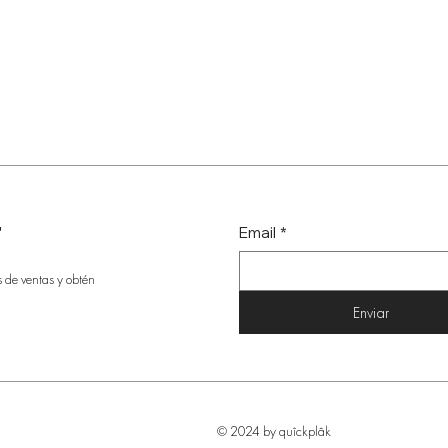
r
Email
*
s de ventas y obtén
Enviar
© 2024 by quîckplâk