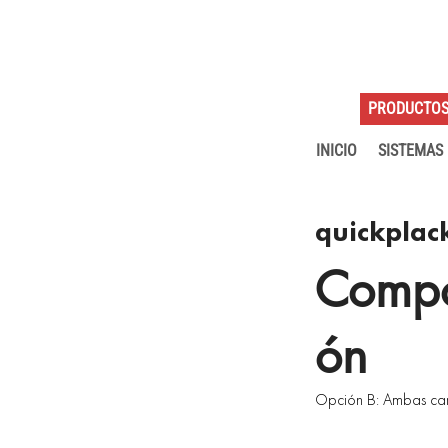
PRODUCTO
INICIO
SISTEMAS
quickplack
Compo
ón
Opción B: Ambas car