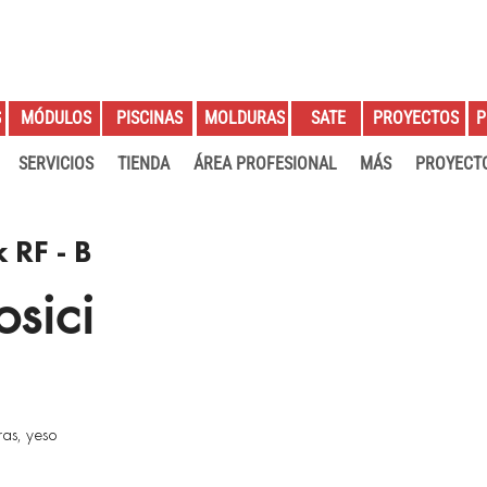
S
PROYECTOS
P
MÓDULOS
PISCINAS
MOLDURAS
SATE
SERVICIOS
TIENDA
ÁREA PROFESIONAL
MÁS
PROYECT
 RF - B
sici
as, yeso