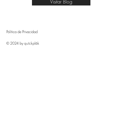
Visitar Blog
Política de Privacidad
© 2024 by quîckplâk