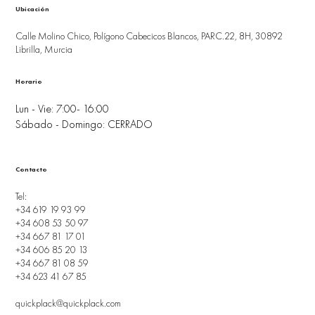
Ubicación
Calle Molino Chico, Polígono Cabecicos Blancos, PARC.22, 8H, 30892
Librilla, Murcia
Horario
Lun - Vie: 7:00- 16:00
Sábado - Domingo: CERRADO
Contacto
Tel:
+34 619 19 93 99
+34 608 53 50 97
+34 667 81 17 01
+34 606 85 20 13
+34 667 81 08 59
+34 623 41 67 85
quickplack@quickplack.com