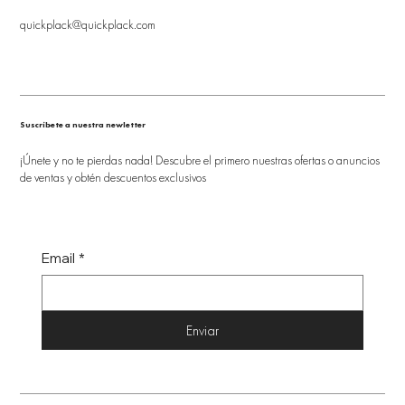
quickplack@quickplack.com
Suscríbete a nuestra newletter
¡Únete y no te pierdas nada! Descubre el primero nuestras ofertas o anuncios
de ventas y obtén descuentos exclusivos
Email
*
Enviar