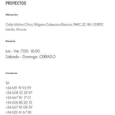
PROYECTOS
Ubicación
Calle Molino Chico, Polígono Cabecicos Blancos, PARC.22, 8H, 30892
Librilla, Murcia
Horario
Lun - Vie: 7:00- 16:00
Sábado - Domingo: CERRADO
Contacto
Tel:
+34 619 19 93 99
+34 608 53 50 97
+34 667 81 17 01
+34 606 85 20 13
+34 667 81 08 59
+34 623 41 67 85