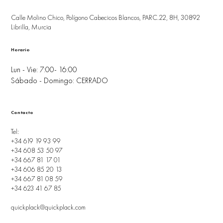
Calle Molino Chico, Polígono Cabecicos Blancos, PARC.22, 8H, 30892
Librilla, Murcia
Horario
Lun - Vie: 7:00- 16:00
Sábado - Domingo: CERRADO
Contacto
Tel:
+34 619 19 93 99
+34 608 53 50 97
+34 667 81 17 01
+34 606 85 20 13
+34 667 81 08 59
+34 623 41 67 85
quickplack@quickplack.com