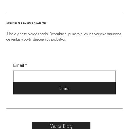
Suscríbete a nuestra newletter
¡Únete y no te pierdas nada! Descubre el primero nuestras ofertas o anuncios
de ventas y obtén descuentos exclusivos
Email
*
Enviar
Visitar Blog