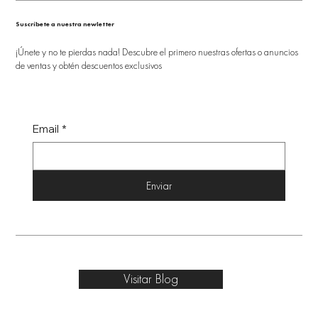
Suscríbete a nuestra newletter
¡Únete y no te pierdas nada! Descubre el primero nuestras ofertas o anuncios
de ventas y obtén descuentos exclusivos
Email
*
Enviar
Visitar Blog