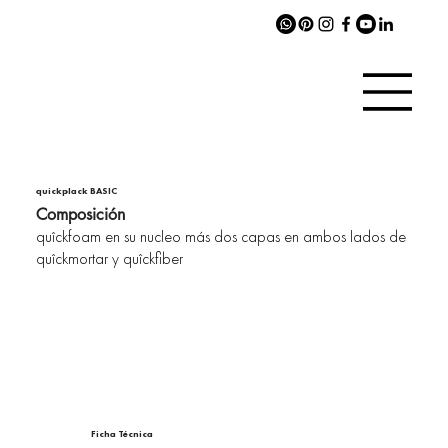
quickplack BASIC
Composición
quîckfoam en su nucleo más dos capas en ambos lados de
quîckmortar y quîckfiber
Ficha Técnica