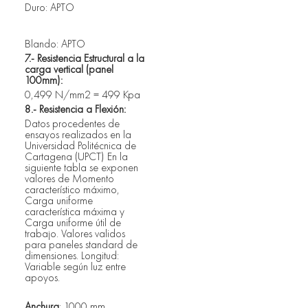
Duro: APTO
Blando: APTO
7.- Resistencia Estructural a la 
carga vertical (panel 
100mm): 		
0,499 N/mm2 = 499 Kpa
8.- Resistencia a Flexión: 
Datos procedentes de 
ensayos realizados en la 
Universidad Politécnica de 
Cartagena (UPCT) En la 
siguiente tabla se exponen 
valores de Momento 
característico máximo, 
Carga uniforme 
característica máxima y 
Carga uniforme útil de 
trabajo. Valores validos 
para paneles standard de 
dimensiones. Longitud: 
Variable según luz entre 
apoyos.
Anchura
: 1000 mm.