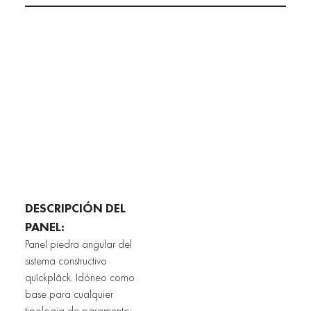
DESCRIPCIÓN DEL 
PANEL:
Panel piedra angular del 
sistema constructivo 
quîckplâck. Idóneo como 
base para cualquier 
tipologia de paramento: