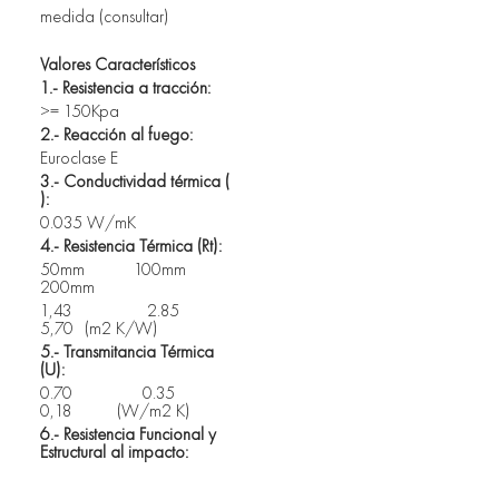
medida (consultar)
Valores Característicos 
1.- Resistencia a tracción: 
>= 150Kpa
2.- Reacción al fuego: 
Euroclase E
3.- Conductividad térmica ( 
): 
0.035 W/mK
4.- Resistencia Térmica (Rt): 
50mm	 100mm	 
200mm
1,43 		    2.85 	   
5,70	(m2 K/W)
5.- Transmitancia Térmica 
(U): 
0.70 	             0.35 	     
0,18          (W/m2 K)
6.- Resistencia Funcional y 
Estructural al impacto: 