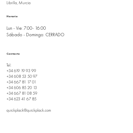
Librilla, Murcia
Horario
Lun - Vie: 7:00- 16:00
Sábado - Domingo: CERRADO
Contacto
Tel:
+34 619 19 93 99
+34 608 53 50 97
+34 667 81 17 01
+34 606 85 20 13
+34 667 81 08 59
+34 623 41 67 85
quickplack@quickplack.com