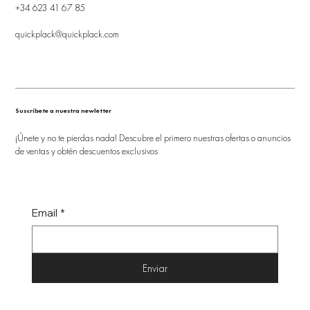
+34 623 41 67 85
quickplack@quickplack.com
Suscríbete a nuestra newletter
¡Únete y no te pierdas nada! Descubre el primero nuestras ofertas o anuncios
de ventas y obtén descuentos exclusivos
Email
*
Enviar