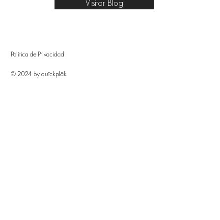
Visitar Blog
Política de Privacidad
© 2024 by quîckplâk