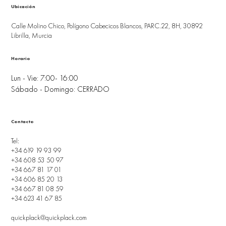
Ubicación
Calle Molino Chico, Polígono Cabecicos Blancos, PARC.22, 8H, 30892
Librilla, Murcia
Horario
Lun - Vie: 7:00- 16:00
Sábado - Domingo: CERRADO
Contacto
Tel:
+34 619 19 93 99
+34 608 53 50 97
+34 667 81 17 01
+34 606 85 20 13
+34 667 81 08 59
+34 623 41 67 85
quickplack@quickplack.com