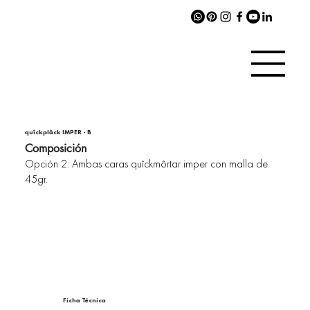
quîckplâck IMPER - B
Composición
Opción 2: Ambas caras quîckmôrtar imper con malla de
45gr.
Ficha Técnica