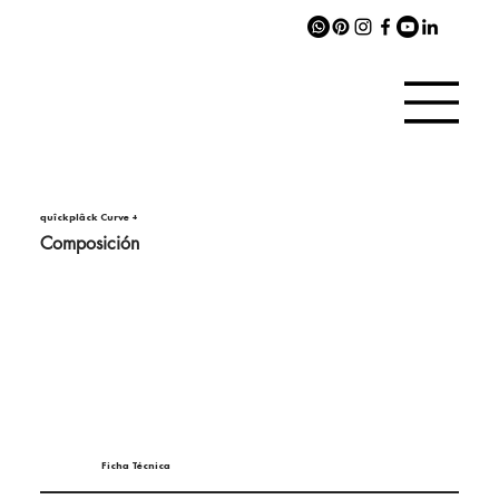
quîckplâck Curve +
Composición
Ficha Técnica