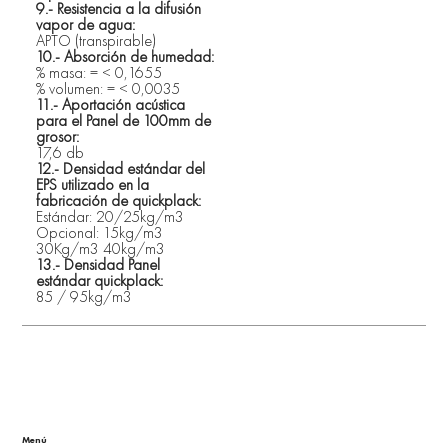
9.- Resistencia a la difusión 
vapor de agua:
APTO (transpirable)
10.- Absorción de humedad:
% masa: = < 0,1655 
% volumen: = < 0,0035
11.- Aportación acústica 
para el Panel de 100mm de 
grosor:
17,6 db
12.- Densidad estándar del 
EPS utilizado en la 
fabricación de quickplack: 
Estándar: 20/25kg/m3 
Opcional: 15kg/m3 
30Kg/m3 40kg/m3
13.- Densidad Panel 
estándar quickplack: 
85 / 95kg/m3
Menú