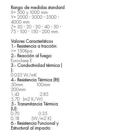
Rango de medidas standard
X= 500 y 1000 mm. 
Y= 2000 · 3000 · 3500 · 
4000 mm
Z= 30 · 20 · 30 · 40 · 50 · 
75 · 100 · 150 · 200 mm. 
Valores Característicos 
1.- Resistencia a tracción: 
>= 150Kpa
2.- Reacción al fuego: 
Euroclase E
3.- Conductividad térmica ( 
): 
0.035 W/mK
4.- Resistencia Térmica (Rt): 
50mm	 100mm	 
200mm
1,43 		    2.85 	   
5,70	(m2 K/W)
5.- Transmitancia Térmica 
(U): 
0.70 	             0.35 	     
0,18          (W/m2 K)
6.- Resistencia Funcional y 
Estructural al impacto: 