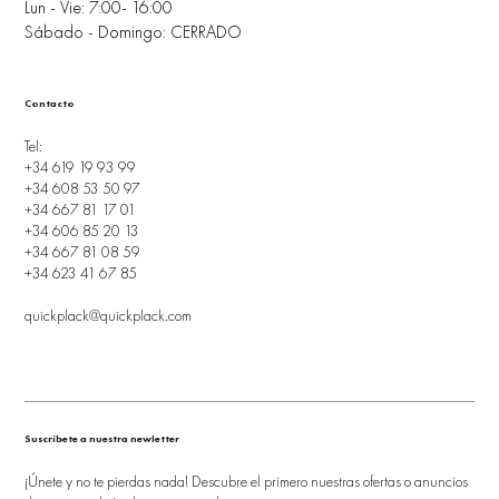
Lun - Vie: 7:00- 16:00
Sábado - Domingo: CERRADO
Contacto
Tel:
+34 619 19 93 99
+34 608 53 50 97
+34 667 81 17 01
+34 606 85 20 13
+34 667 81 08 59
+34 623 41 67 85
quickplack@quickplack.com
Suscríbete a nuestra newletter
¡Únete y no te pierdas nada! Descubre el primero nuestras ofertas o anuncios