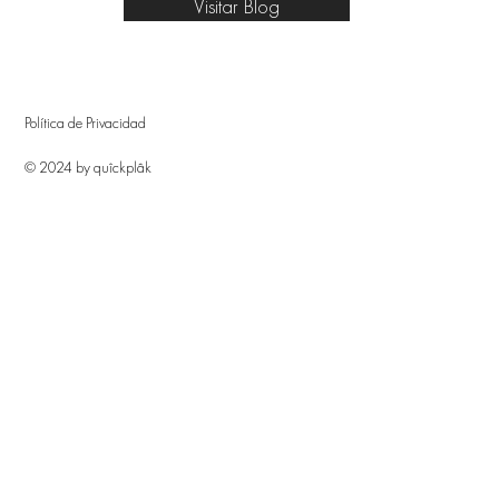
Visitar Blog
Política de Privacidad
© 2024 by quîckplâk