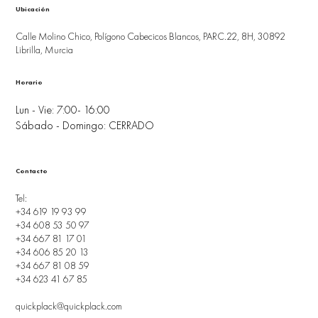
Ubicación
Calle Molino Chico, Polígono Cabecicos Blancos, PARC.22, 8H, 30892
Librilla, Murcia
Horario
Lun - Vie: 7:00- 16:00
Sábado - Domingo: CERRADO
Contacto
Tel:
+34 619 19 93 99
+34 608 53 50 97
+34 667 81 17 01
+34 606 85 20 13
+34 667 81 08 59
+34 623 41 67 85
quickplack@quickplack.com