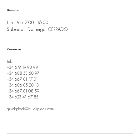
Horario
Lun - Vie: 7:00- 16:00
Sábado - Domingo: CERRADO
Contacto
Tel:
+34 619 19 93 99
+34 608 53 50 97
+34 667 81 17 01
+34 606 85 20 13
+34 667 81 08 59
+34 623 41 67 85
quickplack@quickplack.com