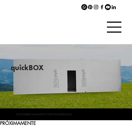
quîckBOX
DESCUBRE UN NUEVO TIPO DE MÓDULOS
PRÓXIMAMENTE