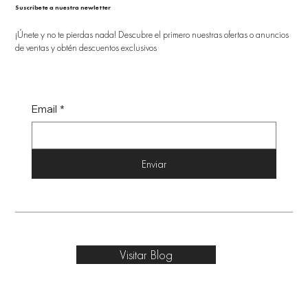
Suscríbete a nuestra newletter
¡Únete y no te pierdas nada! Descubre el primero nuestras ofertas o anuncios
de ventas y obtén descuentos exclusivos
Email
*
Enviar
Visitar Blog