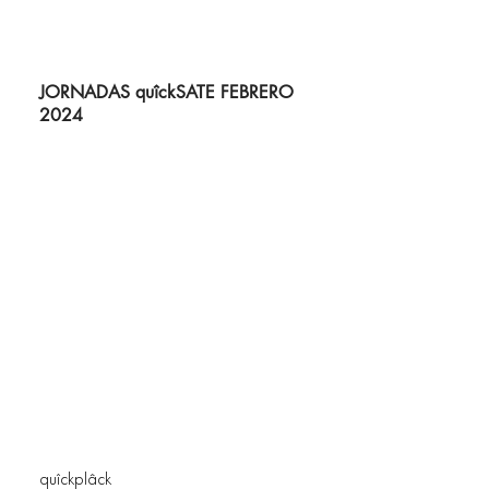
JORNADAS quîckSATE FEBRERO
2024
quîckplâck