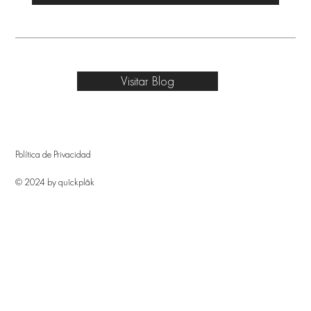
Visitar Blog
Política de Privacidad
© 2024 by quîckplâk