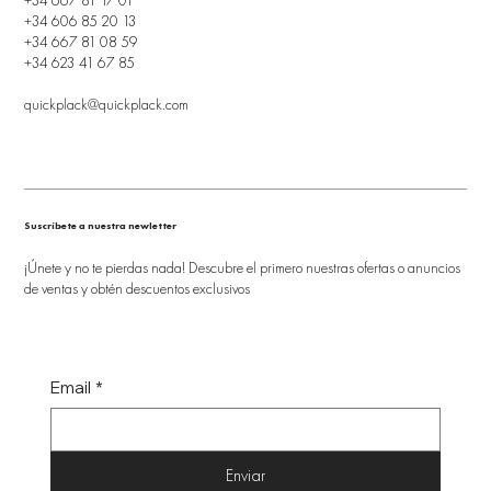
+34 606 85 20 13
+34 667 81 08 59
+34 623 41 67 85
quickplack@quickplack.com
Suscríbete a nuestra newletter
¡Únete y no te pierdas nada! Descubre el primero nuestras ofertas o anuncios
de ventas y obtén descuentos exclusivos
Email
*
Enviar