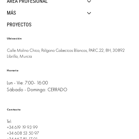
ÁREA PROFESIONAL
MÁS
PROYECTOS
Ubicación
Calle Molino Chico, Polígono Cabecicos Blancos, PARC.22, 8H, 30892
Librilla, Murcia
Horario
Lun - Vie: 7:00- 16:00
Sábado - Domingo: CERRADO
Contacto
Tel:
+34 619 19 93 99
+34 608 53 50 97
+34 667 81 17 01