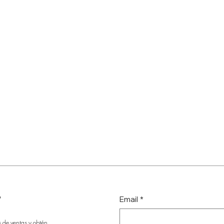
r
Email
*
s de ventas y obtén