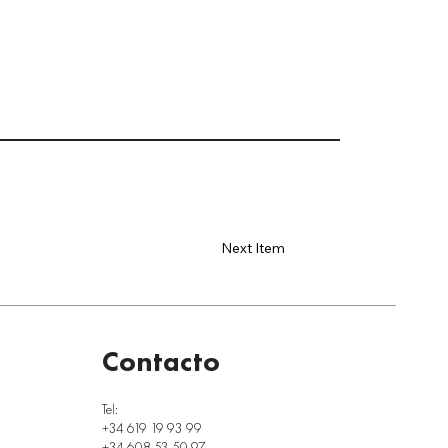
Next Item
Contacto
Tel:
+34 619 19 93 99
+34 608 53 50 97