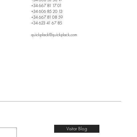
+34 667 81 17 01
+34 606 85 20 13
+34 667 81 08 59
+34 623 41 67 85
quickplack@quickplack.com
Visitar Blog