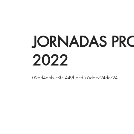
JORNADAS PR
2022
09bd4abb-c8fc-449f-bcd5-6dbe724dc724