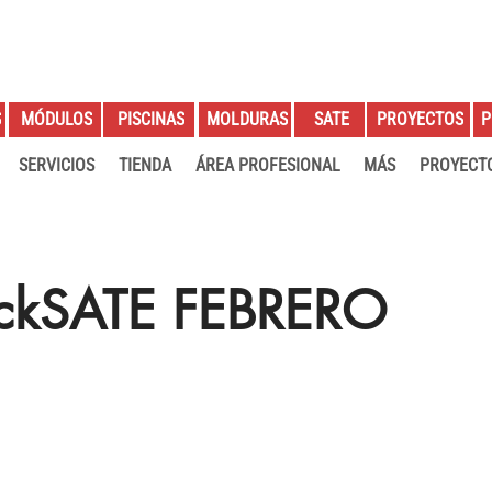
S
PROYECTOS
P
MÓDULOS
PISCINAS
MOLDURAS
SATE
SERVICIOS
TIENDA
ÁREA PROFESIONAL
MÁS
PROYECT
ckSATE FEBRERO