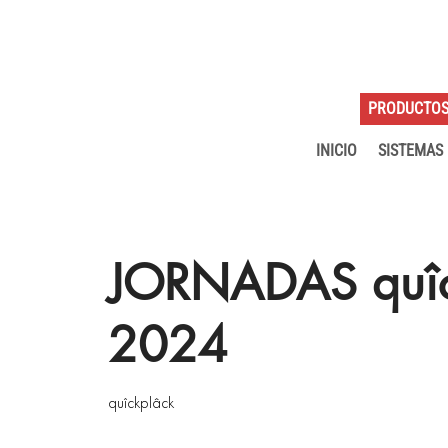
PRODUCTO
INICIO
SISTEMAS
JORNADAS quî
2024
quîckplâck