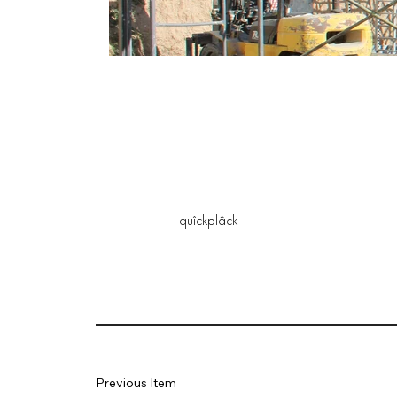
quîckplâck
Previous Item