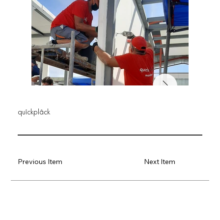
quîckplâck
Previous Item
Next Item