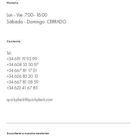
Horario
Lun - Vie: 7:00- 16:00
Sábado - Domingo: CERRADO
Contacto
Tel:
+34 619 19 93 99
+34 608 53 50 97
+34 667 81 17 01
+34 606 85 20 13
+34 667 81 08 59
+34 623 41 67 85
quickplack@quickplack.com
Suscríbete a nuestra newletter