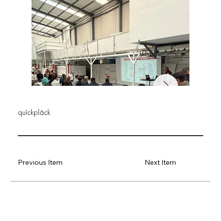
quîckplâck
Previous Item
Next Item