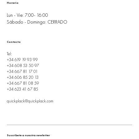
Horario
Lun - Vie: 7:00- 16:00
Sábado - Domingo: CERRADO
Contacto
Tel:
+34 619 19 93 99
+34 608 53 50 97
+34 667 81 17 01
+34 606 85 20 13
+34 667 81 08 59
+34 623 41 67 85
quickplack@quickplack.com
Suscríbete a nuestra newletter