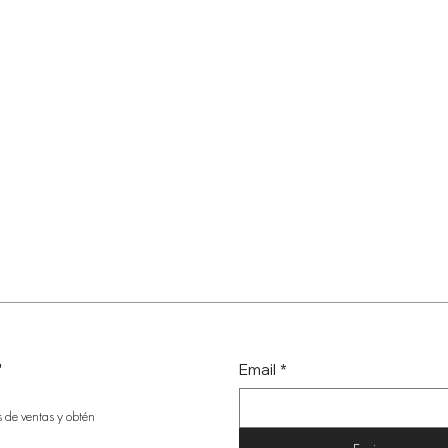
r
Email
*
s de ventas y obtén