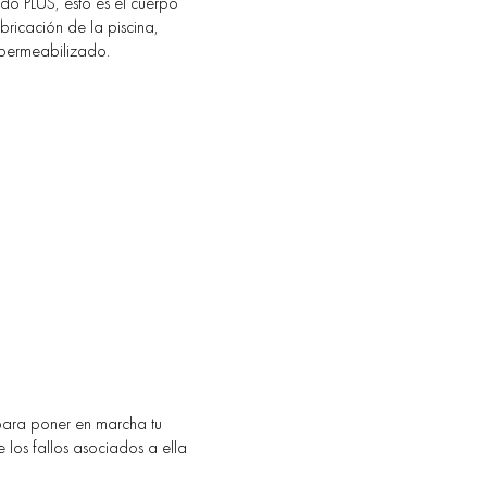
do PLÛS, esto es el cuerpo
bricación de la piscina,
mpermeabilizado.
 para poner en marcha tu
 los fallos asociados a ella