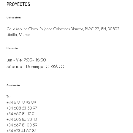
PROYECTOS
Ubicación
Calle Molino Chico, Polígono Cabecicos Blancos, PARC.22, 8H, 30892
Librilla, Murcia
Horario
Lun - Vie: 7:00- 16:00
Sábado - Domingo: CERRADO
Contacto
Tel:
+34 619 19 93 99
+34 608 53 50 97
+34 667 81 17 01
+34 606 85 20 13
+34 667 81 08 59
+34 623 41 67 85