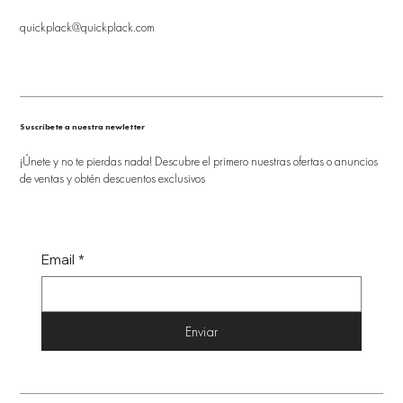
quickplack@quickplack.com
Suscríbete a nuestra newletter
¡Únete y no te pierdas nada! Descubre el primero nuestras ofertas o anuncios
de ventas y obtén descuentos exclusivos
Email
*
Enviar