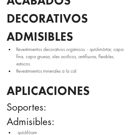
ACABADOS 
DECORATIVOS 
ADMISIBLES
Revestimientos decorativos orgánicos: - quîckmôrtar, capa 
fina, capa gruesa, silex acrílicos, antifisuras, flexibles, 
estiscos. 
Revestimientos minerales a la cal:
APLICACIONES 
Soportes: 
Admisibles:
 quîckfôam 