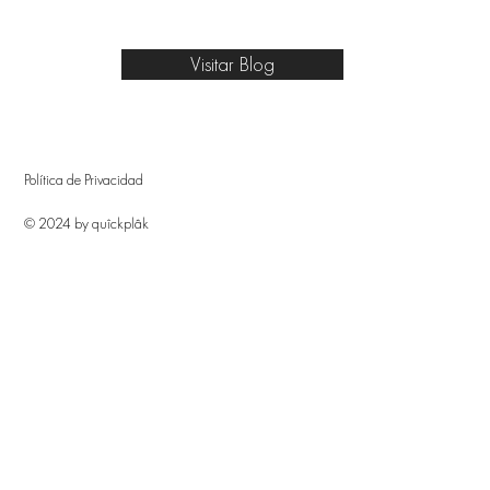
Visitar Blog
Política de Privacidad
© 2024 by quîckplâk