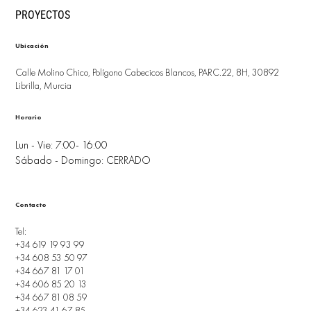
PROYECTOS
Ubicación
Calle Molino Chico, Polígono Cabecicos Blancos, PARC.22, 8H, 30892
Librilla, Murcia
Horario
Lun - Vie: 7:00- 16:00
Sábado - Domingo: CERRADO
Contacto
Tel:
+34 619 19 93 99
+34 608 53 50 97
+34 667 81 17 01
+34 606 85 20 13
+34 667 81 08 59
+34 623 41 67 85