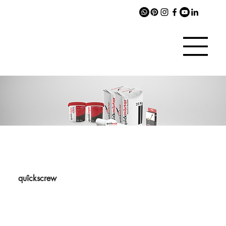
quîckscrew