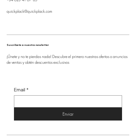
quickplack@quickplack.com
Suscríbete a nuestra newletter
¡Únete y no te pierdas nada! Descubre el primero nuestras ofertas o anuncios
de ventas y obtén descuentos exclusivos
Email
*
Enviar