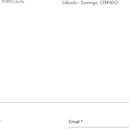
 30892 Librilla,
Sábado - Domingo: CERRADO
r
Email
*