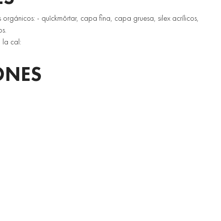
 orgánicos: - quîckmôrtar, capa fina, capa gruesa, silex acrílicos, 
os. 
 la cal:
ONES 