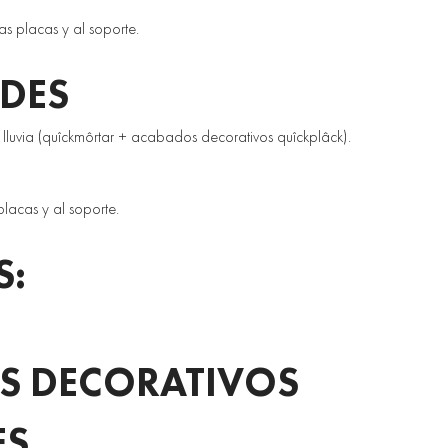
s placas y al soporte. 
DES 
luvia (quîckmôrtar + acabados decorativos quîckplâck). 
placas y al soporte.
S:
 DECORATIVOS 
ES