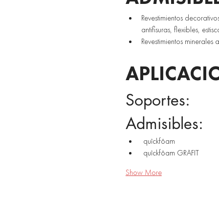
Revestimientos decorativos
antifisuras, flexibles, estisc
Revestimientos minerales a
APLICACI
Soportes: 
Admisibles:
 quîckfôam 
 quîckfôam GRAFIT 
Show More