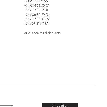
+34 619 19 93 99
+34 608 53 50 97
+34 667 81 17 01
+34 606 85 20 13
+34 667 81 08 59
+34 623 41 67 85
quickplack@quickplack.com
Visitar Blog